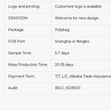
Logo and printing:
Customize logo is available
OEM/ODM
Welcome for new design
Package:
Polybag
FOB Port:
Shanghai or Ningbo
Sample Time:
5-7 days
Mass Production Time:
20-35 days
Payment Term:
T/T, L/C, Alibaba Trade Assurance
Audit:
BSCI, ISO9001