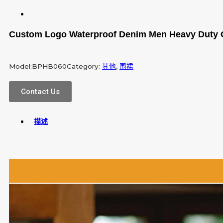
Custom Logo Waterproof Denim Men Heavy Duty G
Model:
BPHB060
Category:
其他
,
围裙
Contact Us
描述